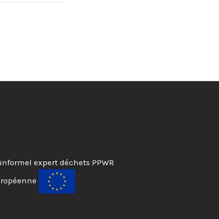
informel expert déchets PPWR
uropéenne