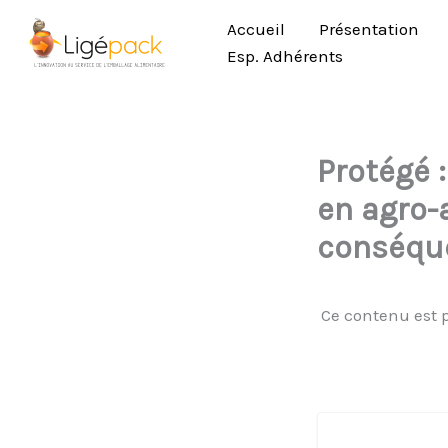
Aller
Accueil
Présentation
au
Esp. Adhérents
contenu
Protégé 
en agro-a
conséque
Ce contenu est p